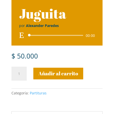
Juguita
por
Alexander Paredes
Reproductor
00:00
de
audio
$
50.000
8.
Añadir al carrito
Juguita
cantidad
Categoría:
Partituras